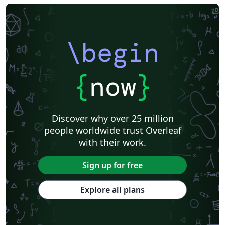
\begin
{
now
}
Discover why over 25 million
people worldwide trust Overleaf
with their work.
Sign up for free
Explore all plans