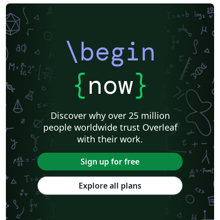
\begin
{
now
}
Discover why over 25 million
people worldwide trust Overleaf
with their work.
Sign up for free
Explore all plans