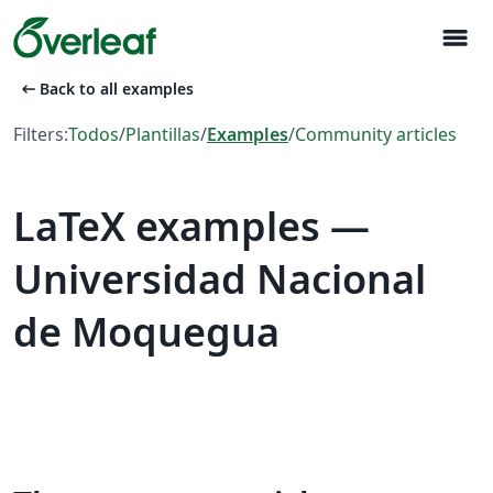
menu
arrow_left_alt
Back to all examples
Filters:
Todos
/
Plantillas
/
Examples
/
Community articles
LaTeX examples —
Universidad Nacional
de Moquegua