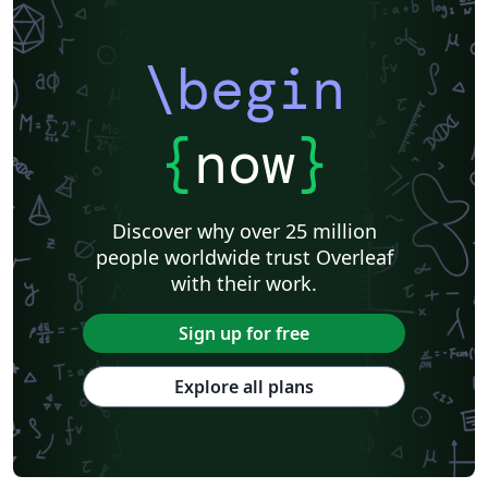
\begin
{
now
}
Discover why over 25 million
people worldwide trust Overleaf
with their work.
Sign up for free
Explore all plans