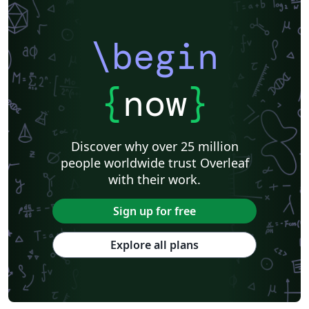
\begin
{
now
}
Discover why over 25 million
people worldwide trust Overleaf
with their work.
Sign up for free
Explore all plans