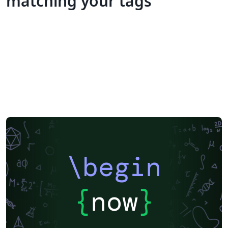
matching your tags
\begin
{
now
}