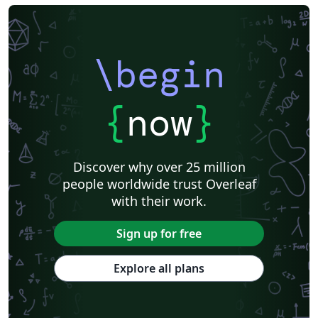
\begin
{
now
}
Discover why over 25 million
people worldwide trust Overleaf
with their work.
Sign up for free
Explore all plans