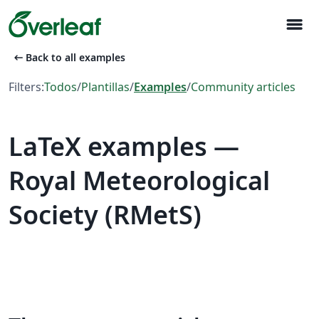
menu
arrow_left_alt
Back to all examples
Filters:
Todos
/
Plantillas
/
Examples
/
Community articles
LaTeX examples —
Royal Meteorological
Society (RMetS)