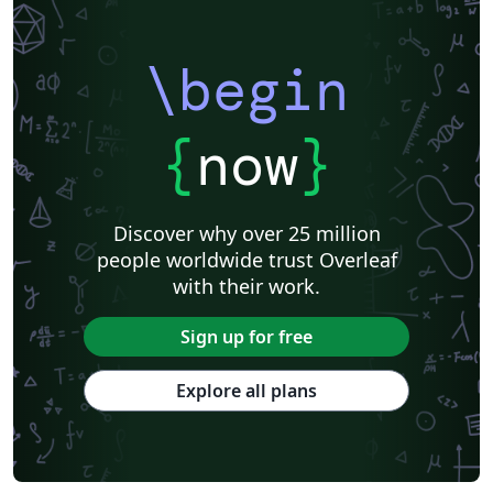
\begin
{
now
}
Discover why over 25 million
people worldwide trust Overleaf
with their work.
Sign up for free
Explore all plans