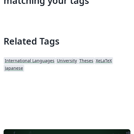
matching your tags
Related Tags
International Languages
University
Theses
XeLaTeX
Japanese