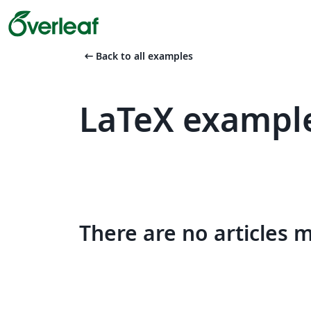
arrow_left_alt
Back to all examples
LaTeX example
There are no articles 