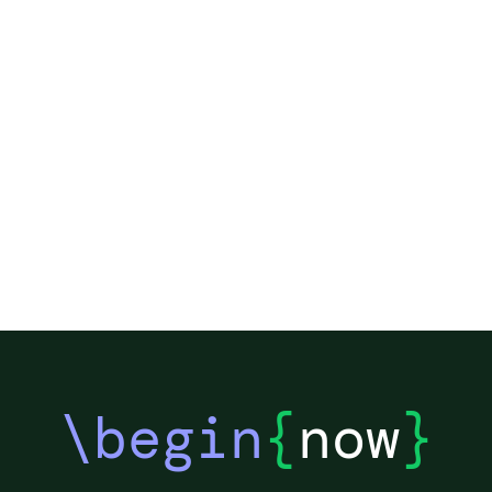
\begin
{
now
}