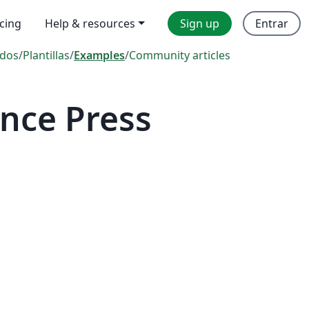
icing
Help & resources
Sign up
Entrar
dos
/
Plantillas
/
Examples
/
Community articles
nce Press