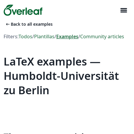
menu
arrow_left_alt
Back to all examples
Filters:
Todos
/
Plantillas
/
Examples
/
Community articles
LaTeX examples —
Humboldt-Universität
zu Berlin