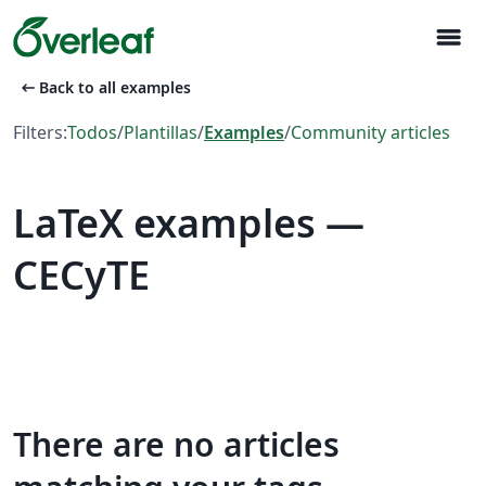
menu
arrow_left_alt
Back to all examples
Filters:
Todos
/
Plantillas
/
Examples
/
Community articles
LaTeX examples —
CECyTE
There are no articles