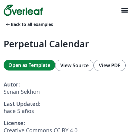
menu
arrow_left_alt
Back to all examples
Perpetual Calendar
Open as Template
View Source
View PDF
Autor:
Senan Sekhon
Last Updated:
hace 5 años
License:
Creative Commons CC BY 4.0