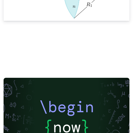
\begin
{
now
}