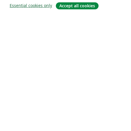
Essential cookies only
Accept all cookies
Quiénes somos
About us
Empleo
Blog
Solutions
For business
For universities