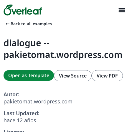
menu
arrow_left_alt
Back to all examples
dialogue --
pakietomat.wordpress.com
Open as Template
View Source
View PDF
Autor:
pakietomat.wordpress.com
Last Updated:
hace 12 años
License: