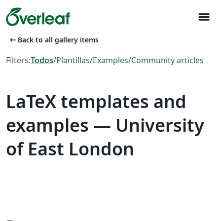
menu
arrow_left_alt
Back to all gallery items
Filters:
Todos
/
Plantillas
/
Examples
/
Community articles
LaTeX templates and
examples — University
of East London