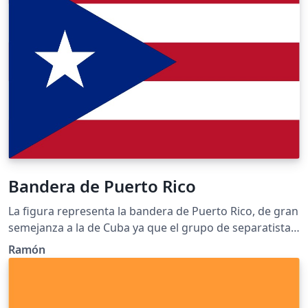
Bandera de Puerto Rico
La figura representa la bandera de Puerto Rico, de gran
semejanza a la de Cuba ya que el grupo de separatistas
puertorriqueños que adoptó el diseño de la bandera
Ramón
como emblema de su grupo, estaba asociado a los
separatistas cubanos que luchaban con idénticos
ideales. Sobre la identidad del autor del diseño, se