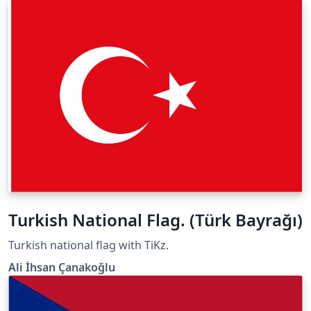
está formada por tres arcos definidos por la función
\draw [opciones] (punto inicial) [out=ángulo de salida,
in=ángulo de entrada] (punto final). En la parte final del
código, aparece una pequeña etapa para comprobar la
geometría de la orquídea, quitándole los signos de
comentario a cada una de las órdenes.
Turkish National Flag. (Türk Bayrağı)
Turkish national flag with TiKz.
Ali İhsan Çanakoğlu