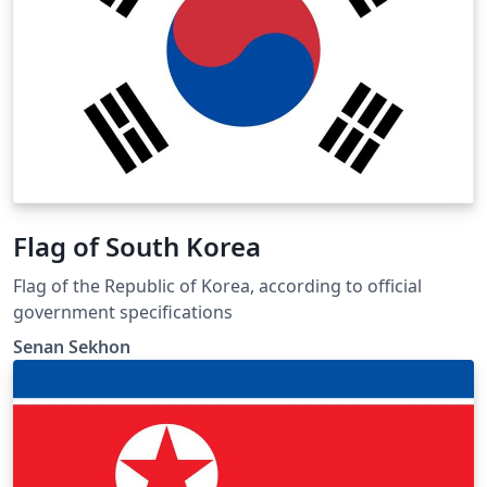
señala colores específicos para archivos informáticos.
El emblema central de la bandera es la rueda de 24
radios Ashoka Chakra, cuyo código en LaTeX fue
previamente publicado por Overleaf y fue incorporado
al diseño en TikZ. El archivo codificado ha sido
procesado como un nodo, removiéndole previamente
sus encabezados.
Flag of South Korea
Flag of the Republic of Korea, according to official
government specifications
Senan Sekhon