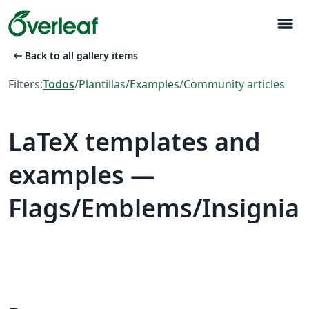
menu
arrow_left_alt
Back to all gallery items
Filters:
Todos
/
Plantillas
/
Examples
/
Community articles
LaTeX templates and
examples —
Flags/Emblems/Insignia