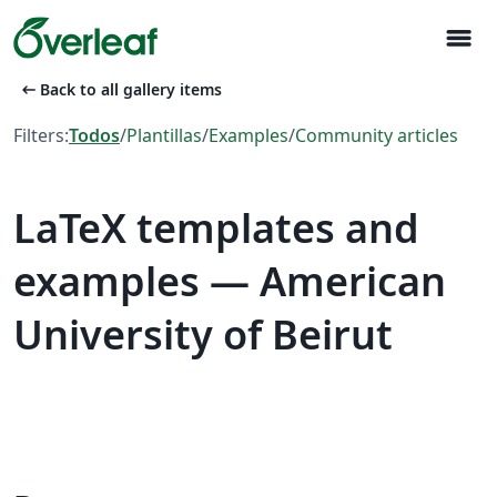
menu
arrow_left_alt
Back to all gallery items
Filters:
Todos
/
Plantillas
/
Examples
/
Community articles
LaTeX templates and
examples — American
University of Beirut