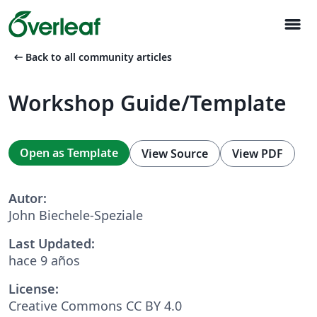
menu
arrow_left_alt
Back to all community articles
Workshop Guide/Template
Open as Template
View Source
View PDF
Autor:
John Biechele-Speziale
Last Updated:
hace 9 años
License:
Creative Commons CC BY 4.0