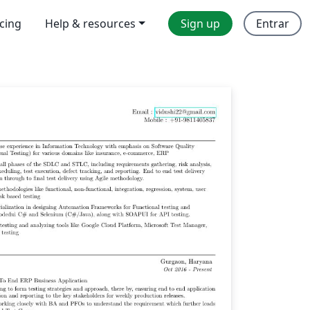
icing
Help & resources
Sign up
Entrar