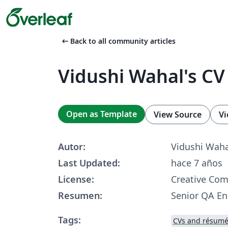
arrow_left_alt
Back to all community articles
Vidushi Wahal's CV
Open as Template
View Source
Vi
Autor:
Vidushi Waha
Last Updated:
hace 7 años
License:
Creative Co
Resumen:
Senior QA E
Tags:
CVs and résumé