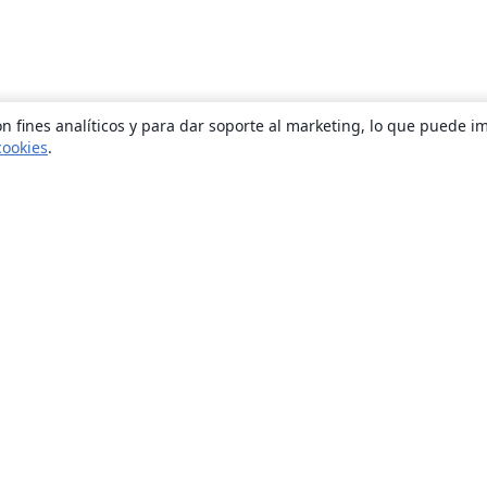
n fines analíticos y para dar soporte al marketing, lo que puede i
cookies
.
Quiénes somos
About us
Empleo
Blog