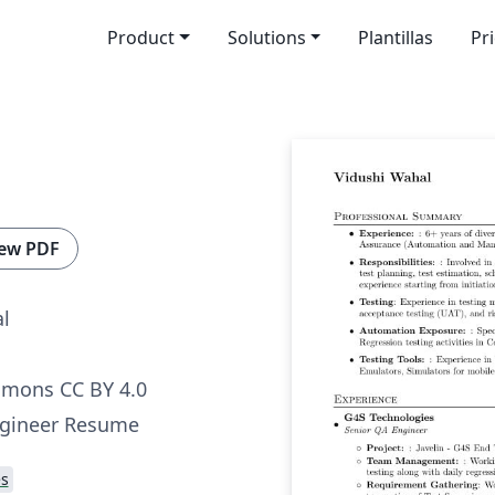
Product
Solutions
Plantillas
Pr
ew PDF
l
mmons CC BY 4.0
ngineer Resume
s