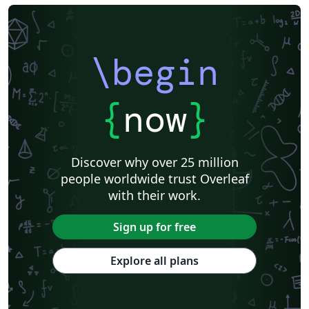
\begin
{
now
}
Discover why over 25 million
people worldwide trust Overleaf
with their work.
Sign up for free
Explore all plans