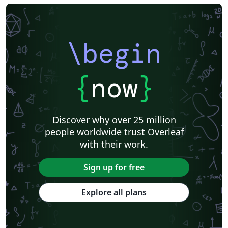
\begin
{
now
}
Discover why over 25 million
people worldwide trust Overleaf
with their work.
Sign up for free
Explore all plans