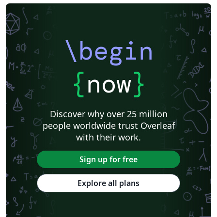
\begin
{
now
}
Discover why over 25 million
people worldwide trust Overleaf
with their work.
Sign up for free
Explore all plans