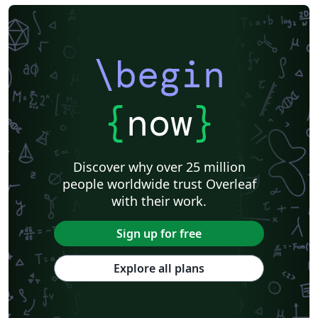
\begin
{
now
}
Discover why over 25 million
people worldwide trust Overleaf
with their work.
Sign up for free
Explore all plans