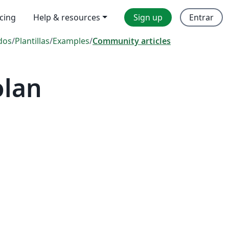
icing
Help & resources
Sign up
Entrar
dos
/
Plantillas
/
Examples
/
Community articles
olan