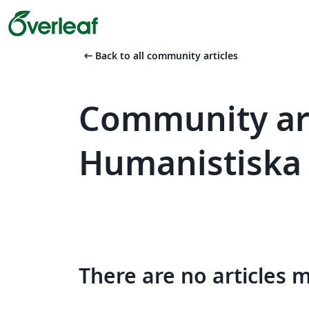
arrow_left_alt
Back to all community articles
Community art
Humanistiska 
There are no articles 