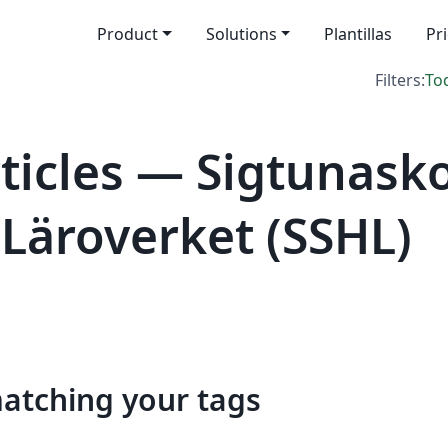
Product
Solutions
Plantillas
Pr
Filters:
To
icles — Sigtunask
Läroverket (SSHL)
matching your tags