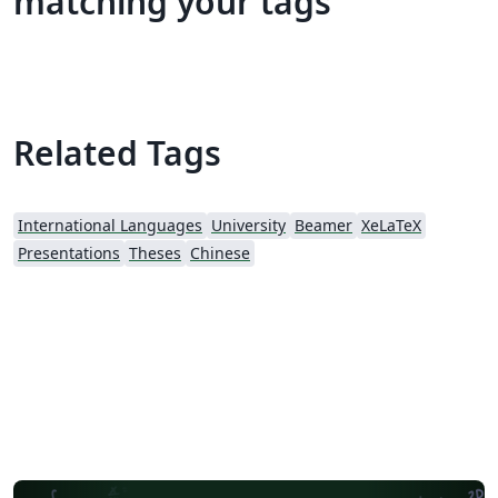
matching your tags
Related Tags
International Languages
University
Beamer
XeLaTeX
Presentations
Theses
Chinese