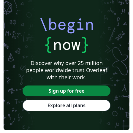
\begin
{
now
}
Discover why over 25 million
people worldwide trust Overleaf
with their work.
Sign up for free
Explore all plans