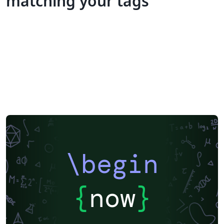
matching your tags
\begin
{
now
}