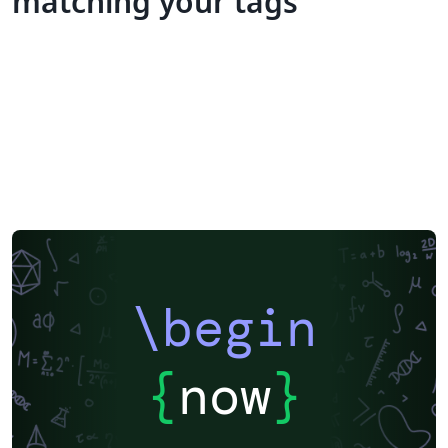
matching your tags
\begin
{
now
}