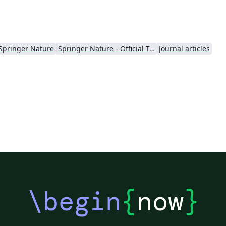
Springer Nature
Springer Nature - Official Templates
Journal articles
\begin
{
now
}