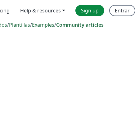
icing
Help & resources
Sign up
Entrar
dos
/
Plantillas
/
Examples
/
Community articles