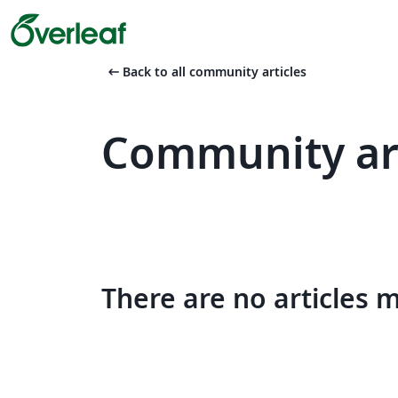
arrow_left_alt
Back to all community articles
Community art
There are no articles 