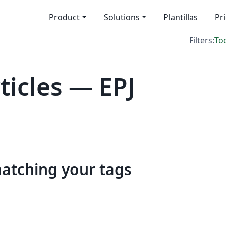
Product
Solutions
Plantillas
Pr
Filters:
To
icles — EPJ
matching your tags