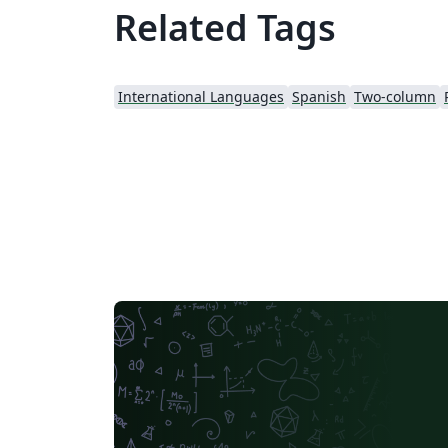
Related Tags
International Languages
Spanish
Two-column