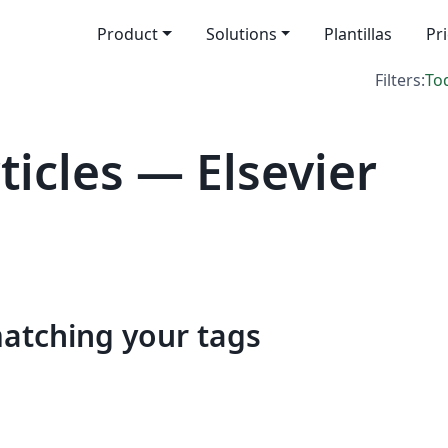
Product
Solutions
Plantillas
Pr
Filters:
To
icles — Elsevier
matching your tags