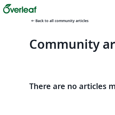
arrow_left_alt
Back to all community articles
Community art
There are no articles 