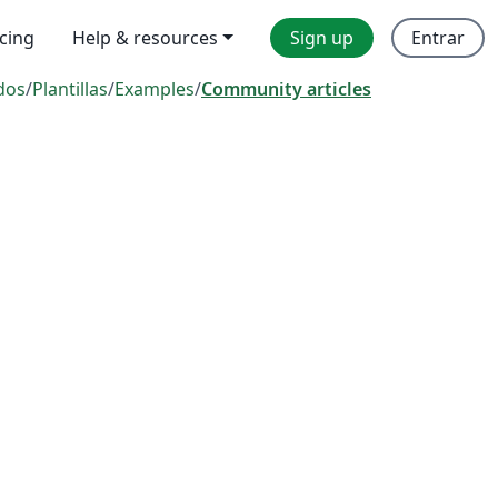
icing
Help & resources
Sign up
Entrar
dos
/
Plantillas
/
Examples
/
Community articles