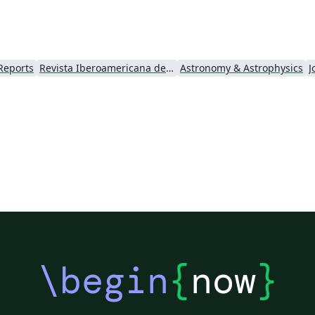
Reports
Revista Iberoamericana de Automática e Informática Industrial
Astronomy & Astrophysics
J
\begin
{
now
}