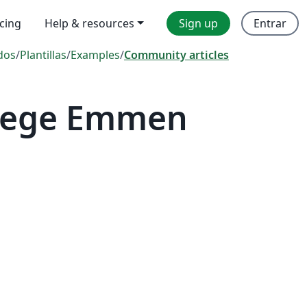
icing
Help & resources
Sign up
Entrar
dos
/
Plantillas
/
Examples
/
Community articles
llege Emmen