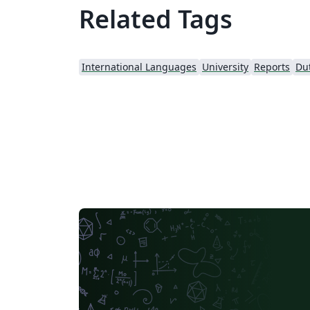
Related Tags
International Languages
University
Reports
Du