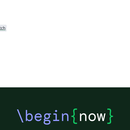
tch
\begin
{
now
}