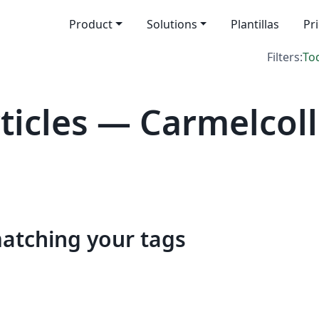
Product
Solutions
Plantillas
Pr
Filters:
To
ticles — Carmelco
matching your tags