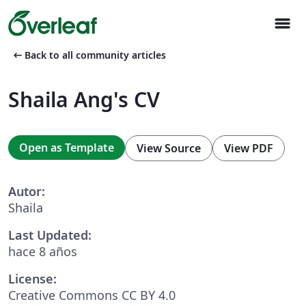
menu
arrow_left_alt
Back to all community articles
Shaila Ang's CV
Open as Template
View Source
View PDF
Autor:
Shaila
Last Updated:
hace 8 años
License:
Creative Commons CC BY 4.0