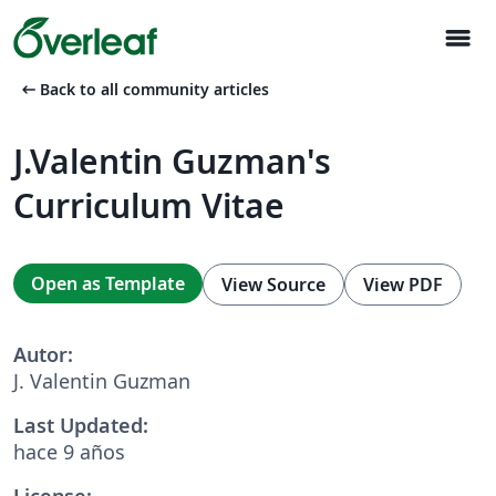
menu
arrow_left_alt
Back to all community articles
J.Valentin Guzman's
Curriculum Vitae
Open as Template
View Source
View PDF
Autor:
J. Valentin Guzman
Last Updated:
hace 9 años
License: