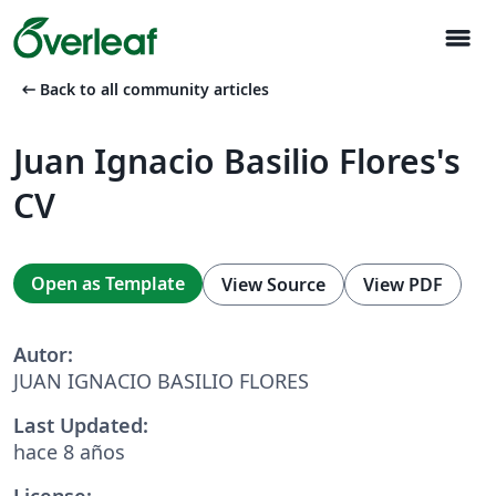
menu
arrow_left_alt
Back to all community articles
Juan Ignacio Basilio Flores's
CV
Open as Template
View Source
View PDF
Autor:
JUAN IGNACIO BASILIO FLORES
Last Updated:
hace 8 años
License: