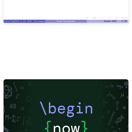
\begin
{
now
}