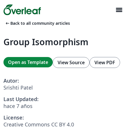
menu
arrow_left_alt
Back to all community articles
Group Isomorphism
Open as Template
View Source
View PDF
Autor:
Srishti Patel
Last Updated:
hace 7 años
License:
Creative Commons CC BY 4.0