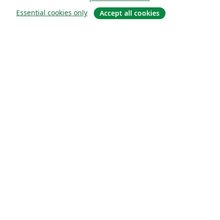
Essential cookies only
Accept all cookies
Quiénes somos
About us
Empleo
Blog
Solutions
For business
For universities