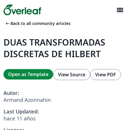
menu
arrow_left_alt
Back to all community articles
DUAS TRANSFORMADAS
DISCRETAS DE HILBERT
Open as Template
View Source
View PDF
Autor:
Armand Azonnahin
Last Updated:
hace 11 años
License: