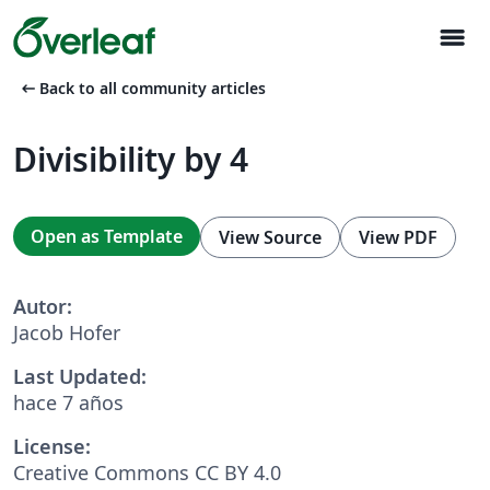
menu
arrow_left_alt
Back to all community articles
Divisibility by 4
Open as Template
View Source
View PDF
Autor:
Jacob Hofer
Last Updated:
hace 7 años
License:
Creative Commons CC BY 4.0